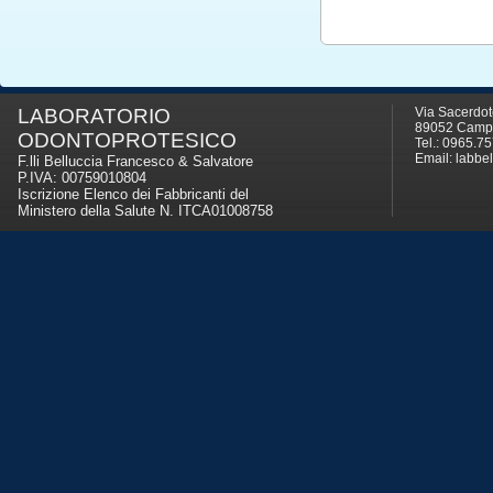
LABORATORIO
Via Sacerdote
89052 Campo
ODONTOPROTESICO
Tel.: 0965.7
Email:
labbel
F.lli Belluccia Francesco & Salvatore
P.IVA: 00759010804
Iscrizione Elenco dei Fabbricanti del
Ministero della Salute N. ITCA01008758