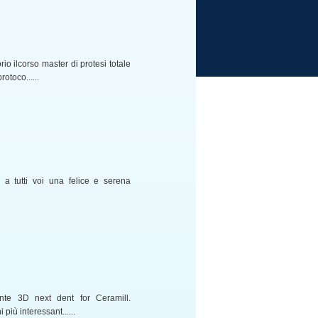
io ilcorso master di protesi totale
toco......
o a tutti voi una felice e serena
nte 3D next dent for Ceramill.
più interessant......