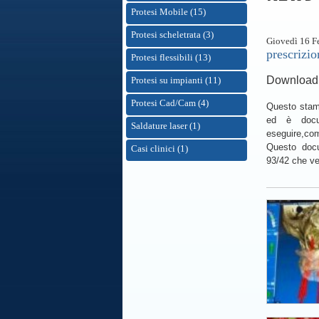
Protesi Mobile (15)
Protesi scheletrata (3)
Giovedì 16 F
prescrizi
Protesi flessibili (13)
Download
Protesi su impianti (11)
Protesi Cad/Cam (4)
Questo stamp
ed è docu
Saldature laser (1)
eseguire,comp
Questo docu
Casi clinici (1)
93/42 che ver